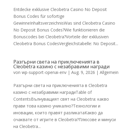
Entdecke exklusive Cleobetra Casino No Deposit
Bonus Codes für sofortige
GewinneInhaltsverzeichnisWas sind Cleobetra Casino
No Deposit Bonus Codes?Wie funktionieren die
Bonuscodes bei Cleobetra?Vorteile der exklusiven
Cleobetra Bonus CodesVergleichstabelle: No Deposit...
Разгърни света на приключенията в
Cleobetra казино с незабравими награди
von
wp-support-openai-env
|
Aug. 9, 2026
|
Allgemein
Разгърни света на приключенията в Cleobetra
казино с незабравими наградиTable of
ContentsВълнуващият свят на Cleobetra: какво
прави това казино уникално?Технологии и
иновации, които правят разликатаКакво да
очаквате от игрите в Cleobetra?Плюсове и минуси
на Cleobetra...